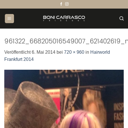
Zum
Inhalt
springen
961322_668205016549007_621402619_
Veröffentlicht
6. Mai 2014
bei
720 × 960
in
Hairworld
Frankfurt 2014