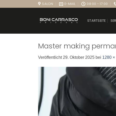
Zum
SALON
E-MAIL
08:00 - 17:00
Inhalt
springen
STARTSEITE
SE
Master making perma
Veröffentlicht
29. Oktober 2025
bei
1280 ×