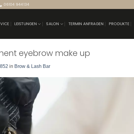
06104 944134
RVICE
LEISTUNGEN
SALON
TERMIN ANFRAGEN
PRODUKTE
nent eyebrow make up
 852
in
Brow & Lash Bar