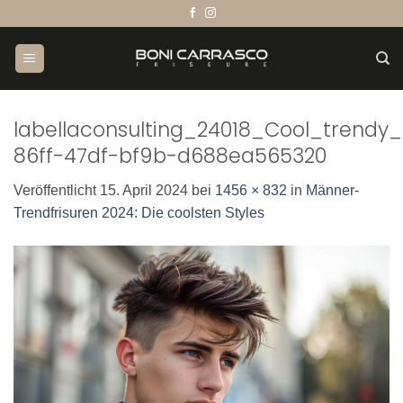
Zum
Inhalt
springen
labellaconsulting_24018_Cool_trend
86ff-47df-bf9b-d688ea565320
Veröffentlicht
15. April 2024
bei
1456 × 832
in
Männer-
Trendfrisuren 2024: Die coolsten Styles