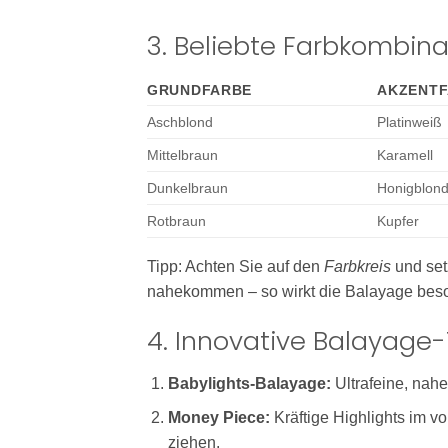
3. Beliebte Farbkombin
GRUNDFARBE
AKZENT
Aschblond
Platinweiß
Mittelbraun
Karamell
Dunkelbraun
Honigblon
Rotbraun
Kupfer
Tipp: Achten Sie auf den
Farbkreis
und set
nahekommen – so wirkt die Balayage bes
4. Innovative Balayage
Babylights-Balayage:
Ultrafeine, nahe
Money Piece:
Kräftige Highlights im v
ziehen.